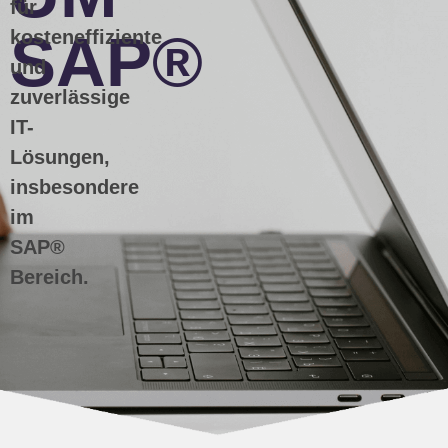
für
SAP®
kosteneffiziente
und
zuverlässige
IT-
Lösungen,
insbesondere
im
SAP®
Bereich.