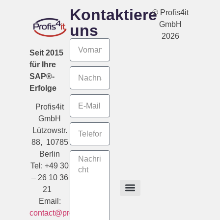
Kontaktiere
© Profis4it
GmbH
uns
2026
Seit 2015
für Ihre
SAP®-
Erfolge
Profis4it
GmbH
Lützowstr.
88, 10785
Berlin
Tel: +49 30
– 26 10 36
21
Email:
contact@profis4it.de