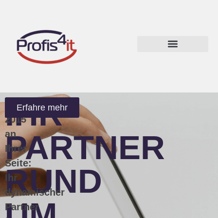
IHR
Seit
Erfahre mehr
2015
an
PARTNER
Ihrer
Seite:
RUND
Ihr
dynamischer
UM
Partner